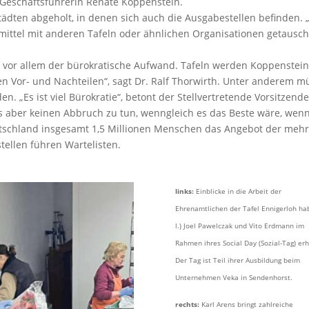
t Geschäftsführerin Renate Koppenstein.
Städten abgeholt, in denen sich auch die Ausgabestellen befinden.
mittel mit anderen Tafeln oder ähnlichen Organisationen getausc
 vor allem der bürokratische Aufwand. Tafeln werden Koppenstein 
n Vor- und Nachteilen“, sagt Dr. Ralf Thorwirth. Unter anderem m
 „Es ist viel Bürokratie“, betont der Stellvertretende Vorsitzende
 aber keinen Abbruch zu tun, wenngleich es das Beste wäre, wenn 
tschland insgesamt 1,5 Millionen Menschen das Angebot der mehr 
tellen führen Wartelisten.
links:
Einblicke in die Arbeit der
Ehrenamtlichen der Tafel Ennigerloh hab
l.) Joel Pawelczak und Vito Erdmann im
Rahmen ihres Social Day (Sozial-Tag) erh
Der Tag ist Teil ihrer Ausbildung beim
Unternehmen Veka in Sendenhorst.
rechts:
Karl Arens bringt zahlreiche