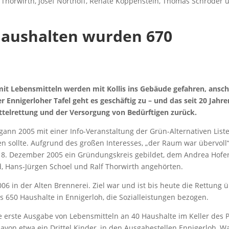
lf Thorwirth, Josef Northoff, Renate Koppenstein, Thomas Schröder
Haushalten wurden 670
it Lebensmitteln werden mit Kollis ins Gebäude gefahren, anschl
r Ennigerloher Tafel geht es geschäftig zu – und das seit 20 Jahre
ttelrettung und der Versorgung von Bedürftigen zurück.
ann 2005 mit einer Info-Veranstaltung der Grün-Alternativen Liste
n sollte. Aufgrund des großen Interesses, „der Raum war übervoll“
m 8. Dezember 2005 ein Gründungskreis gebildet, dem Andrea Hofer
, Hans-Jürgen Schoel und Ralf Thorwirth angehörten.
06 in der Alten Brennerei. Ziel war und ist bis heute die Rettung
s 650 Haushalte in Ennigerloh, die Sozialleistungen bezogen.
erste Ausgabe von Lebensmitteln an 40 Haushalte im Keller des P
avon etwa ein Drittel Kinder, in den Ausgabestellen Ennigerloh,