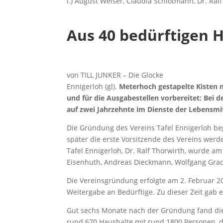
l.) August Weiser, Claudia Schlotmann, Dr. Ra
Aus 40 bedürftigen 
von TILL JUNKER – Die Glocke
Ennigerloh (gl).
Meterhoch gestapelte Kisten m
und für die Ausgabestellen vorbereitet: Bei de
auf zwei Jahrzehnte im Dienste der Lebensmi
Die Gründung des Vereins Tafel Ennigerloh beg
später die erste Vorsitzende des Vereins werde
Tafel Ennigerloh, Dr. Ralf Thorwirth, wurde a
Eisenhuth, Andreas Dieckmann, Wolfgang Grad
Die Vereinsgründung erfolgte am 2. Februar 20
Weitergabe an Bedürftige. Zu dieser Zeit gab e
Gut sechs Monate nach der Gründung fand die 
rund 670 Haushalte mit rund 1800 Personen, d