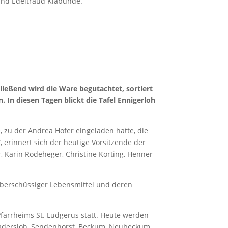
 und Edeltraud Klabunde.
ießend wird die Ware begutachtet, sortiert
n. In diesen Tagen blickt die Tafel Ennigerloh
, zu der Andrea Hofer eingeladen hatte, die
, erinnert sich der heutige Vorsitzende der
, Karin Rodeheger, Christine Körting, Henner
 überschüssiger Lebensmittel und deren
farrheims St. Ludgerus statt. Heute werden
 Wadersloh, Sendenhorst, Beckum, Neubeckum