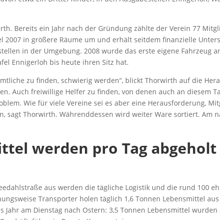
rth. Bereits ein Jahr nach der Gründung zählte der Verein 77 Mitg
 2007 in größere Räume um und erhält seitdem finanzielle Unters
tellen in der Umgebung. 2008 wurde das erste eigene Fahrzeug an
fel Ennigerloh bis heute ihren Sitz hat.
mtliche zu finden, schwierig werden“, blickt Thorwirth auf die He
en. Auch freiwillige Helfer zu finden, von denen auch an diesem T
oblem. Wie für viele Vereine sei es aber eine Herausforderung, Mi
 sagt Thorwirth. Währenddessen wird weiter Ware sortiert. Am nä
ttel werden pro Tag abgeholt
leedahlstraße aus werden die tägliche Logistik und die rund 100 
ehungsweise Transporter holen täglich 1,6 Tonnen Lebensmittel au
eses Jahr am Dienstag nach Ostern: 3,5 Tonnen Lebensmittel wurden